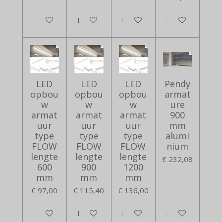
In winkelwagen
In winkelwagen
In winkelwagen
In winkelwagen
LED
LED
LED
Pendy
opbou
opbou
opbou
armat
w
w
w
ure
armat
armat
armat
900
uur
uur
uur
mm
type
type
type
alumi
FLOW
FLOW
FLOW
nium
lengte
lengte
lengte
€ 232,08
600
900
1200
mm
mm
mm
€ 97,00
€ 115,40
€ 136,00
In winkelwagen
In winkelwagen
In winkelwagen
In winkelwagen