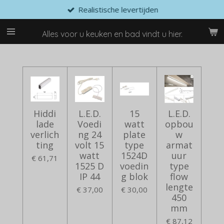
Realistische levertijden
Ga
direct
naar
Alles voor u keuken en bad vindt u hier.
de
hoofdinhoud
Hiddi
L.E.D.
15
L.E.D.
lade
Voedi
watt
opbou
verlich
ng 24
plate
w
ting
volt 15
type
armat
watt
1524D
uur
€ 61,71
1525 D
voedin
type
IP 44
g blok
flow
lengte
€ 37,00
€ 30,00
450
mm
€ 87,12