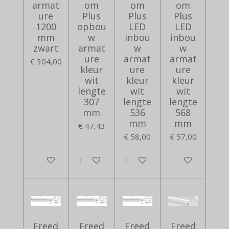
armat
om
om
om
ure
Plus
Plus
Plus
1200
opbou
LED
LED
mm
w
inbou
inbou
zwart
armat
w
w
ure
armat
armat
€ 304,00
kleur
ure
ure
wit
kleur
kleur
lengte
wit
wit
307
lengte
lengte
mm
536
568
mm
mm
€ 47,43
€ 58,00
€ 57,00
In winkelwagen
In winkelwagen
In winkelwagen
In winkelwagen
Freed
Freed
Freed
Freed