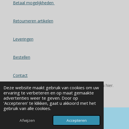
Betaal mogelijkheden
Retourneren artikelen
Leveringen
Bestellen
Contact
© 2025 - 2026 Alles voor u keuken en bad vindt u hier.
Deze website maakt gebruik van cookies om uw
Powered by
JouwWeb
ervaring te verbeteren en op maat gemaakte
advertenties weer te geven. Door op
‘Accepteren’ te klikken, gaat u akkoord met het
gebruik van alle cookies.
Afwijzen
Accepteren
E-mailadres
Kaart