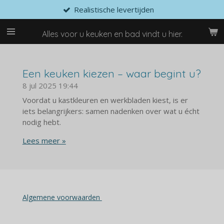
Realistische levertijden
Ga
direct
naar
Alles voor u keuken en bad vindt u hier.
de
hoofdinhoud
Een keuken kiezen – waar begint u?
8 jul 2025
19:44
Voordat u kastkleuren en werkbladen kiest, is er
iets belangrijkers: samen nadenken over wat u écht
nodig hebt.
Lees meer »
Algemene voorwaarden