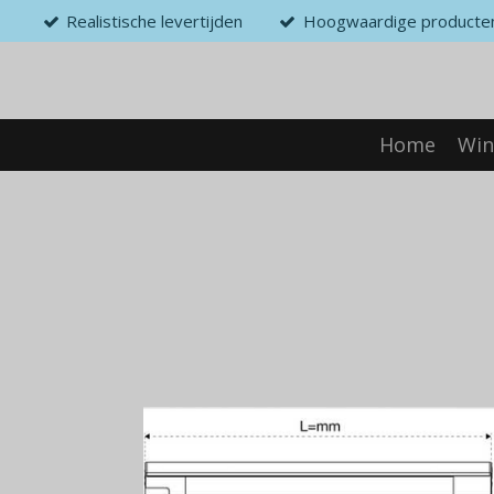
Realistische levertijden
Hoogwaardige producte
Ga
direct
naar
de
hoofdinhoud
Home
Win