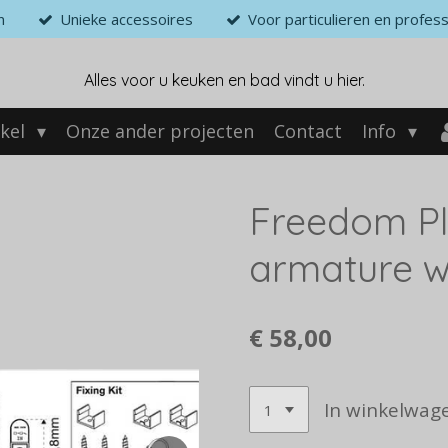
n
Unieke accessoires
Voor particulieren en profess
Alles voor u keuken en bad vindt u hier.
kel
Onze ander projecten
Contact
Info
Freedom P
armature w
€ 58,00
In winkelwag