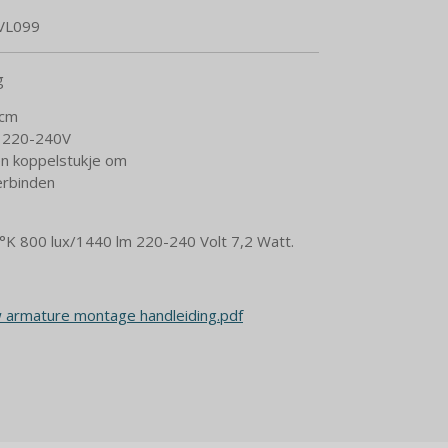
VL099
g
 cm
p 220-240V
 en koppelstukje om
erbinden
K 800 lux/1440 lm 220-240 Volt 7,2 Watt.
 armature montage handleiding.pdf