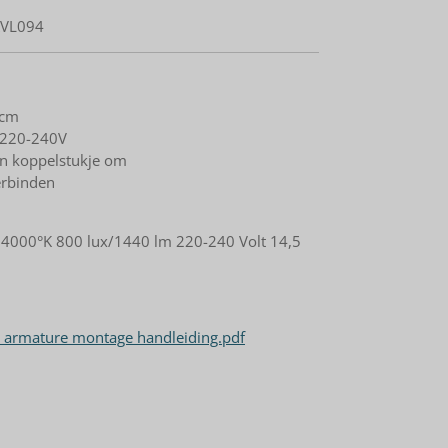
KVL094
 cm
p 220-240V
 en koppelstukje om
erbinden
 4000°K 800 lux/1440 lm 220-240 Volt 14,5
w armature montage handleiding.pdf