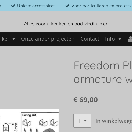
n
Unieke accessoires
Voor particulieren en profess
Alles voor u keuken en bad vindt u hier.
nkel
Onze ander projecten
Contact
Info
Freedom P
armature w
€ 69,00
In winkelwag