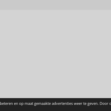
beteren en op maat gemaakte advertenties weer te geven. Door o
u hier.