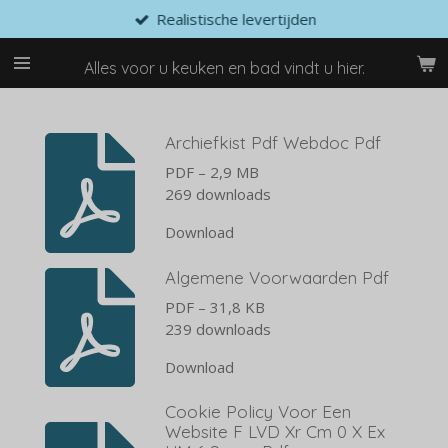
Realistische levertijden
Ga
direct
naar
Alles voor u keuken en bad vindt u hier.
de
hoofdinhoud
Archiefkist Pdf Webdoc Pdf
PDF – 2,9 MB
269 downloads
Download
Algemene Voorwaarden Pdf
PDF – 31,8 KB
239 downloads
Download
Cookie Policy Voor Een
Website F LVD Xr Cm 0 X Ex