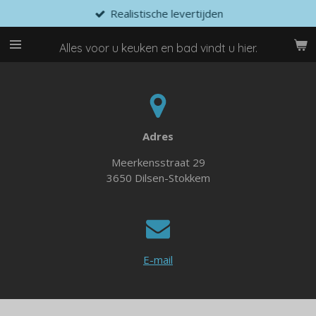
Realistische levertijden
Ga
direct
naar
Alles voor u keuken en bad vindt u hier.
de
hoofdinhoud
Adres
Meerkensstraat 29
3650 Dilsen-Stokkem
E-mail