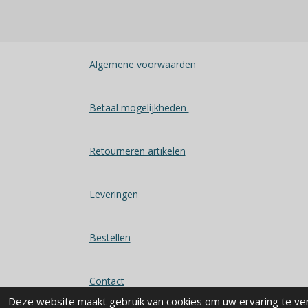
Algemene voorwaarden
Betaal mogelijkheden
Retourneren artikelen
Leveringen
Bestellen
Contact
Deze website maakt gebruik van cookies om uw ervaring te ve
© 2025 - 2026 Alles voor u keuken en bad vindt u 