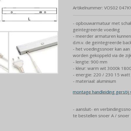
Artikelnummer:
VOS02 047K
- opbouwarmatuur met schak
geïntegreerde voeding
- meerder armaturen kunne
d.m.v. de geïntegreerde bac
- het voedingssnoer kan aan
worden gekoppeld via de zijk
- lengte: 900 mm
- kleur: warm wit 3000k 1800
- energie: 220 / 230 15 watt
- materiaal: aluminium
montage handleiding gerstij
- aansluit- en verbindingssno
te bestellen snoer A / snoer