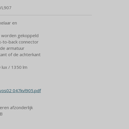
VL907
elaar en
n worden gekoppeld
k-to-back connector
 de armatuur
ant of de achterkant
 lux / 1350 lm
 vos02 047kvl905.pdf
eren afzonderlijk
 B