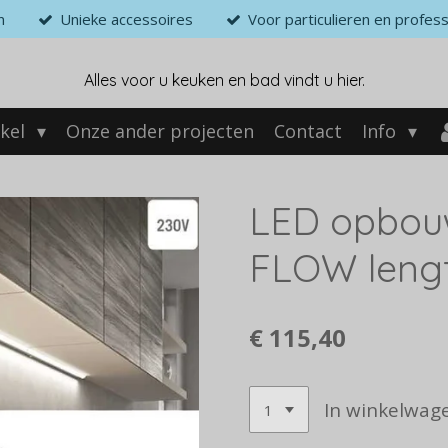
n
Unieke accessoires
Voor particulieren en profess
Alles voor u keuken en bad vindt u hier.
kel
Onze ander projecten
Contact
Info
LED opbou
FLOW leng
€ 115,40
In winkelwag