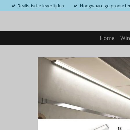
Realistische levertijden
Hoogwaardige producte
Ga
direct
naar
de
hoofdinhoud
Home
Win