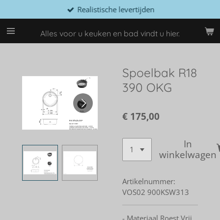
Realistische levertijden
Ga
direct
naar
Alles voor u keuken en bad vindt u hier.
de
hoofdinhoud
Spoelbak R18
390 OKG
€ 175,00
In
winkelwagen
Artikelnummer:
VOS02 900KSW313
- Materiaal Roest Vrij