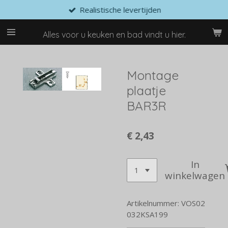
Realistische levertijden
Ga
direct
naar
Alles voor u keuken en bad vindt u hier.
de
hoofdinhoud
Montage
plaatje
BAR3R
€ 2,43
In
winkelwagen
Artikelnummer:
VOS02
032KSA199