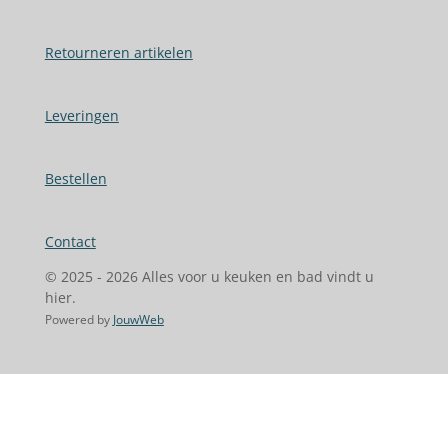
Retourneren artikelen
Leveringen
Bestellen
Contact
© 2025 - 2026 Alles voor u keuken en bad vindt u
hier.
Powered by
JouwWeb