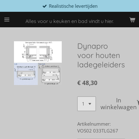
Realistische levertijden
Ga
direct
naar
Alles voor u keuken en bad vindt u hier.
de
hoofdinhoud
Dynapro
voor houten
ladegeleiders
€ 48,30
In
winkelwagen
Artikelnummer:
VOS02 033TLG267