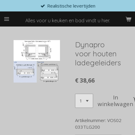
Realistische levertijden
Ga
direct
naar
Alles voor u keuken en bad vindt u hier.
de
hoofdinhoud
Dynapro
voor houten
ladegeleiders
€ 38,66
In
winkelwagen
Artikelnummer:
VOS02
033TLG200