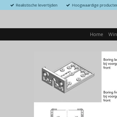
Realistische levertijden
Hoogwaardige producte
Ga
direct
naar
de
hoofdinhoud
Home
Win