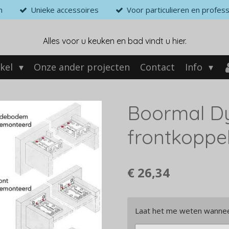
n
Unieke accessoires
Voor particulieren en profess
Alles voor u keuken en bad vindt u hier.
kel
Onze ander projecten
Contact
Info
Boormal D
frontkoppe
€ 26,34
Laat het me weten wanneer