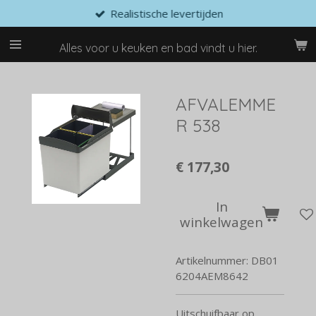
Realistische levertijden
Ga
direct
naar
Alles voor u keuken en bad vindt u hier.
de
hoofdinhoud
AFVALEMME
R 538
€ 177,30
In
winkelwagen
Artikelnummer:
DB01
6204AEM8642
Uitschuifbaar op