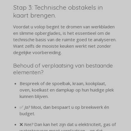
Stap 3: Technische obstakels in
kaart brengen.
Voordat u volop begint te dromen van werkbladen
en slimme opberglades, is het essentieel om de
technische basis van de ruimte goed te analyseren.
Want zelfs de mooiste keuken werkt niet zonder
degelijke voorbereiding.
Behoud of verplaatsing van bestaande
elementen?
Bespreek of de spoelbak, kraan, kookplaat,
oven, koelkast en dampkap op hun huidige plek
kunnen blijven.
✅
Ja?
Mooi, dan bespaart u op breekwerk én
budget.
❌
Nee?
Dan kan het zijn dat u elektriciteit, gas of
watertoevoer moet verplaatsen—en dat