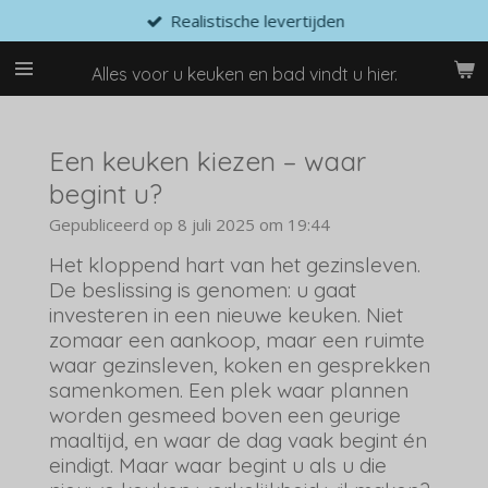
Realistische levertijden
Ga
direct
naar
Alles voor u keuken en bad vindt u hier.
de
hoofdinhoud
Een keuken kiezen – waar
begint u?
Gepubliceerd op 8 juli 2025 om 19:44
Het kloppend hart van het gezinsleven.
De beslissing is genomen: u gaat
investeren in een nieuwe keuken. Niet
zomaar een aankoop, maar een ruimte
waar gezinsleven, koken en gesprekken
samenkomen. Een plek waar plannen
worden gesmeed boven een geurige
maaltijd, en waar de dag vaak begint én
eindigt. Maar waar begint u als u die